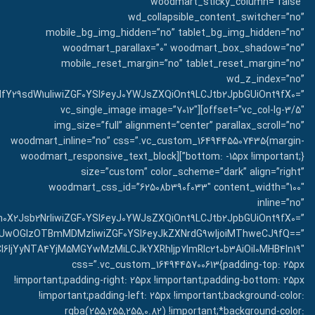
woodmart_sticky_column=”false”
wd_collapsible_content_switcher=”no”
mobile_bg_img_hidden=”no” tablet_bg_img_hidden=”no”
woodmart_parallax=”0″ woodmart_box_shadow=”no”
mobile_reset_margin=”no” tablet_reset_margin=”no”
wd_z_index=”no”
NfY29sdW1uIiwiZGF0YSI6eyJ0YWJsZXQiOnt9LCJtb2JpbGUiOnt9fX0=”
offset=”vc_col-lg-3/5″][vc_single_image image=”7012″
img_size=”full” alignment=”center” parallax_scroll=”no”
woodmart_inline=”no” css=”.vc_custom_1649445507435{margin-
bottom: -15px !important;}”][woodmart_responsive_text_block
size=”custom” color_scheme=”dark” align=”right”
woodmart_css_id=”62508b390f033″ content_width=”100″
inline=”no”
h0X2Jsb2NrIiwiZGF0YSI6eyJ0YWJsZXQiOnt9LCJtb2JpbGUiOnt9fX0=”
I2MjUwOGIzOTBmMDMzIiwiZGF0YSI6eyJkZXNrdG9wIjoiMThweCJ9fQ==”
CI6IjYyNTA4YjM5MGYwMzMiLCJkYXRhIjp7ImRlc2t0b3AiOiI0MHB4In19″
css=”.vc_custom_1649445700613{padding-top: 25px
!important;padding-right: 25px !important;padding-bottom: 25px
!important;padding-left: 25px !important;background-color:
rgba(255,255,255,0.82) !important;*background-color: