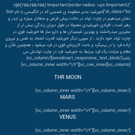
rgb(255,255,255) !important;border-radius: 10px !important;}”
el_class=”bs”]خورشید مدیر منظومه ی شمسی که در انگلیسی با نام Sun
نشان میدهیم در چارت تولد در حالت پیش فرض و متعادل سیاره ی لیدر و
رهبر است ، افرادی خورشیدی معمولا در طول دوران زندگی بیش تر از
سایرین میدرخشند و بهترین شیمیدان ها و دارو ساز ها خورشید قوی در
چارت تولد خود دارند ، از سویی دیگر خورشید قدرت اعتماد به نفس و نیروی
اراده فرد را در برمیگرد و باعث کاریزمای قوی در فرد میشود ، همچنین شأن و
مقام و منزلت یک فرد مرتبط به خورشید فرد در چارت تولدش می
باشد[/woodmart_responsive_text_block][/vc_column]
[vc_column][vc_row_inner][vc_column_inner width=”1/6″]
THR MOON
[/vc_column_inner][vc_column_inner width=”1/6″]
MARS
[/vc_column_inner][vc_column_inner width=”1/6″]
VENUS
[/vc_column_inner][vc_column_inner width=”1/6″]