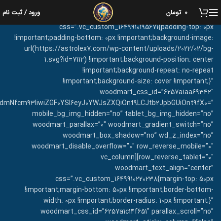
[vc_row full_width=”stretch_row” equal_height=”yes”
0
تومان
ورود / ثبت نام
content_placement=”middle”
css=”.vc_custom_1649910195671{padding-top: 0px
!important;padding-bottom: 0px !important;background-image:
url(https://astrolex7.com/wp-content/uploads/2022/02/bg-
1.svg?id=7112) !important;background-position: center
!important;background-repeat: no-repeat
!important;background-size: cover !important;}”
woodmart_css_id=”6257a1aa69342″
oidmNfcm93IiwiZGF0YSI6eyJ0YWJsZXQiOnt9LCJtb2JpbGUiOnt9fX0=”
mobile_bg_img_hidden=”no” tablet_bg_img_hidden=”no”
woodmart_parallax=”0″ woodmart_gradient_switch=”no”
woodmart_box_shadow=”no” wd_z_index=”no”
woodmart_disable_overflow=”0″ row_reverse_mobile=”0″
row_reverse_tablet=”0″][vc_column
woodmart_text_align=”center”
css=”.vc_custom_1649910220238{margin-top: 50px
!important;margin-bottom: 50px !important;border-bottom-
width: 0px !important;border-radius: 10px !important;}”
woodmart_css_id=”6257a1c14f651″ parallax_scroll=”no”