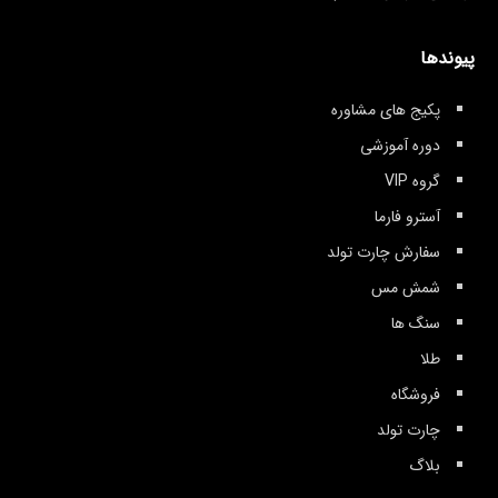
کند. ۴.سنگ آمیتیست با تقویت
بینش، الهام، شفا، و هدایت و
همچنین بالا بردن افکار به یک سطح
پیوندها
معنوی بالاتر جهت ارتباط قوی جهت
روشن بینی و غیب شنوی مثل
خاطراتی از زندگی گذشته و ارتباطات
پکیج های مشاوره
جهان استفاده می شود. ۵. پوشیدن
دوره آموزشی
آمیتیست در مچ دست چپ، سطوح
معنوی را افزایش داده و به حس
گروه VIP
ششم کمک می کند. ۷.از نظر فیزیکی،
آمتیست می تواند به کاهش سردردها
آسترو فارما
و میگرن کمک کند. ۸.آمیتیست کابوس
سفارش چارت تولد
را از بین می برد و به بی خوابی کمک
می کند. آمتیست همچنین می تواند
شمش مس
خستگی چشم را کاهش دهد، به ویژه
هنگامی که با کامپیوتر کار می کنید.
سنگ ها
طلا
فروشگاه
چارت تولد
بلاگ