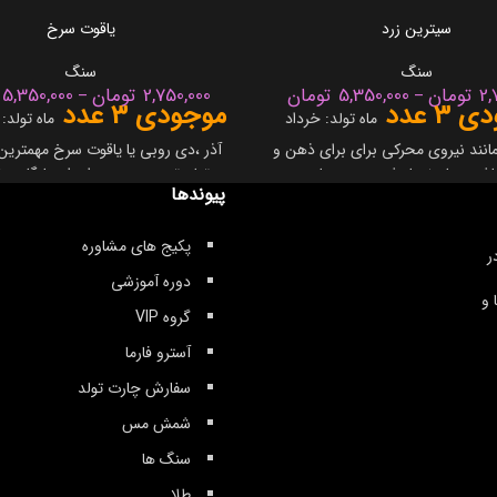
سیترین زرد
یاقوت سرخ
سنگ
سنگ
2,
تومان
5,350,000
تومان
2,750,000
تومان
5,350,000
–
–
3 عدد
موجودی 3 عدد
ماه تولد: خرداد
ماه تولد: 
نند نیروی محرکی برای برای ذهن و
آذر ،دی روبی یا یاقوت سرخ مهمترین
اشد و باعث باز شدن درب های بین
تولد تیر بوده و همواره از جایگاه وی
پیوندها
ذهن والا و ادراک غریزی سطحی می شود؛ ۱.
نماد صلح و دانش است. رنگ های
سرخ به عنوان گوهری بخت آور، مور
پکیج های مشاوره
ین باعث روشن شدن افکار و آگاهی
خانواده های سلطنتی در سراسر جها
ر
کیهانی می شود. ۲.جهت بهبود غده های ترشحی
است. ۲. مردم هند معتقدند که د
دوره آموزشی
یا دستگاه گوارشی کمک می کنند و
روبی از یک شعله داخلی است که هی
 و
گروه VIP
ز شدن، تصفیه و از بین رفتن سموم
نمیتواند خاموشش کند، در نتیجه یا
این ناحیه از بدن می شوند. ۳.در رنگ های تیره
سنگی کاملا روحانی ا
آسترو فارما
ر سیترین، در از بین بردن ترس هایی
سم زدایی از خون، جلوگیری از گر
سفارش چارت تولد
احساسی یا ذهنی، تاثیر مستقیم دارند
حفاظت از طاعون(مرض های مرگ آور)
دور کردن این نوع افکار از “سولر
می شود. البته روبی هنوز هم جهت 
شمش مس
پلکوس” (چاکرای سوم) نیز می شوند. ۴. اگر
از خون از کل بدن، درمان تب و همچن
سنگ ها
ی قراری یا آزردگی می کنید حتما
عفونی شناخته شده
د داشته باشید زیرا باعث تسکین و
سیستم گردش خون بسیار مفید است
طلا