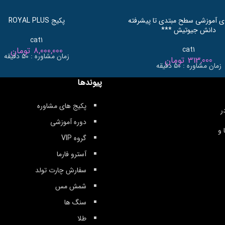
ی آموزشی سطح مبتدی تا پیشرفته
پکیج ROYAL PLUS
دانش جیوتیش ***
cat1
cat1
8,000,000
تومان
زمان مشاوره : ۵۰ دقیقه
313,000
تومان
زمان مشاوره : ۵۰ دقیقه
پیوندها
پکیج های مشاوره
ر
دوره آموزشی
 و
گروه VIP
آسترو فارما
سفارش چارت تولد
شمش مس
سنگ ها
طلا