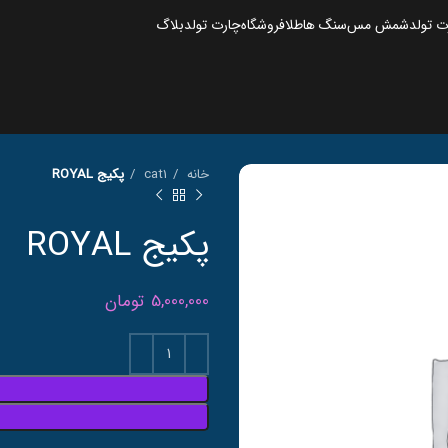
 تولد
شمش مس
سنگ ها
طلا
فروشگاه
چارت تولد
بلاگ
خانه
cat1
پکیج ROYAL
پکیج ROYAL
5,000,000
تومان