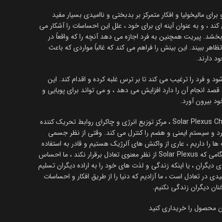
رای مالیخولیا و افکار متمرکز بر بدبختی و ناامیدی بسیار مفید
د ، و به عنوان آینه ای برای خود ، علل این احساسات را آشکار می
خشد. پیریت همچنین به فرد اجازه می دهد آنچه را که واقعاً در
تظاهر ببیند. این بینش را فراهم می کند که غالباً مواردی که باعث
د دارند.
و فرد را ترغیب می کند تا بر ترس غلبه کرده و اقدام کند. این
ه قصد انجام آن را دارد افزایش می دهد ، و می تواند برای پویایی و
ود بیرون آورد.
پیریت به ویژه در چاکرای سوم یا Solar Plexus Chakra ، مرکز توزیع انرژی و چاکرای روابط تحریک کننده
دارد و سیستم ایمنی و هضم را کنترل می کند. وقتی از نظر جسمی
ها را داریم ، عاری از واکنش های آلرژیک هستیم و قادر به استفاده
از مواد مغذی مصرفی خود هستیم. هنگامی که Solar Plexus از نظر معنوی تعادل برقرار نکند ، ما احساس
 دیگران ، یا اینکه زندگی و لذت های خود را به اراده دیگران تسلیم
دی در تعادل است ، ما آزادیم که دنیا را از طریق افکار و احساسات
ان دیگران زندگی نکنیم.
ین محصول را خریداری کنید