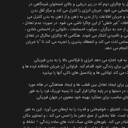
 یا چاکرای دوم که در زیر دریایی و بالای استخوان شرمگاهی در
یی می شود. جریان انرژی را کنترل می کند و مرکز ثقل بدن
و جریان اطلاعات را از بدن به ذهن و از ذهن به بدن کنترل می
باطات “غیر خطی” از این چاکرا ناشی می شود. در صورت عدم تعادل ،
از حد به دیگران ، سرکوب احساسات ، ناتوانی در احساس شادی ،
و ناامیدی آشکار می شوند. هنگامی که چاکرای ساکرال در تعادل
ساس لذت می کند و انعطاف پذیری را تجربه می کند تا “با جریان
 انجام می دهد.
فرد اجازه می دهد انرژی با فرکانس بالا را به بدن فیزیکی
وانی برای زندگی خود اقدام کند. فراوانی آن جریان خلاقانه ایده ها و
می کند توانایی ها و پتانسیل های ذاتی آنها را بپذیرد.
برای ایجاد تعادل بین قطب ها و ایجاد هماهنگی در هاله مورد
 در دستها و در پایه چاکرا قرار گیرد تا زمینه اوریک فرد را به طور
ستای مناسب برای عملکرد بهینه خود معنوی در جهان فیزیکی.
ت ، اشتیاق ، خوشبختی و قدرت را به ارمغان می آورد. این به طور
د است. طلا بخشی از عمق ذهن ما را لمس می کند ، و تصاویر مکان
تبادر می کند. بلورهای طلای سبک لذت های ساده زندگی – نشاط و