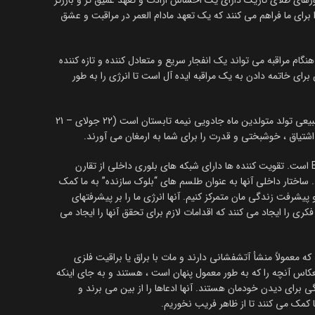
لورهای طلای تاریک دارای یک احساس ارادت و تعهد عمیق تر و بارزتر
را برای ما فراهم می کنند که یک تعهد مادام العمر در مراقبت و عشق
م مراقبه می تواند یک انفجار سریع و متعادل کننده و تازه کننده
برای خاتمه دادن به یک مراقبه ایده آل است تا انرژی را به طور
پیریت که به رنگ طلایی است سنگ طبیعی تولد متولدین ماه جادویی نیمه تابستان است (22 جولای – 21
تیاق ، خوشبختی و قدرت را برای شما به ارمغان می آورند.
پیریت یک کریستال Enhancer Mirror است. تقویت کننده ها دارای شبکه های بلوری داخلی از تقارن
اختار داخلی آنها به عنوان طلسم های “بلوک سازنده” به ما کمک
پیشرفت زندگی مان متمرکز کنیم. آنها انرژی ما را بر پیشرفتهای
فکری را ایجاد می کنند که اقدامات لازم برای تحقق آنها را ایجاد می
 معمولاً منشأ آتشفشانی دارند و مات با براق یا براقیت فلزی
عکاس آنچه را که به طور معمول پنهان است ، هستند و به جای اینکه
 برای دیدن خودمان هستند. آنها ادعاها را از بین می برند و
 کمک می کنند تا از ظاهر فریب نخوریم.