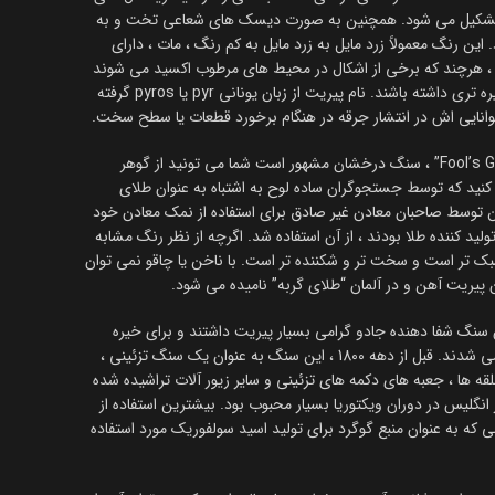
 تشکیل می شود. همچنین به صورت دیسک های شعاعی تخت و به
این رنگ معمولاً زرد مایل به زرد مایل به کم رنگ ، مات ، دارای
 هرچند که برخی از اشکال در محیط های مرطوب اکسید می شوند
و ممکن است طلای مایل به قهوه ای تیره تری داشته باشند. نام پیریت از زبان یونانی pyr یا pyros گرفته
وانایی اش در انتشار جرقه در هنگام برخورد قطعات یا سطح سخت.
پیریت بیشتر به خاطر لقب خود ، “Fool’s Gold” ، سنگ درخشان مشهور است شما می تونید از گوهر
نید که توسط جستجوگران ساده لوح به اشتباه به عنوان طلای
 توسط صاحبان معادن غیر صادق برای استفاده از نمک معادن خود
ولید کننده طلا بودند ، از آن استفاده شد. اگرچه از نظر رنگ مشابه
ک تر است و سخت تر و شکننده تر است. با ناخن یا چاقو نمی توان
 پیریت آهن و در آلمان “طلای گربه” نامیده می شود.
ان سنگ شفا دهنده جادو گرامی بسیار پیریت داشتند و برای خیره
شدن و پیشگویی در آینه ها جلا داده می شدند. قبل از دهه 1800 ، این سنگ به عنوان یک سنگ تزئینی ،
 ها ، جعبه های دکمه های تزئینی و سایر زیور آلات تراشیده شده
 انگلیس در دوران ویکتوریا بسیار محبوب بود. بیشترین استفاده از
ه به عنوان منبع گوگرد برای تولید اسید سولفوریک مورد استفاده