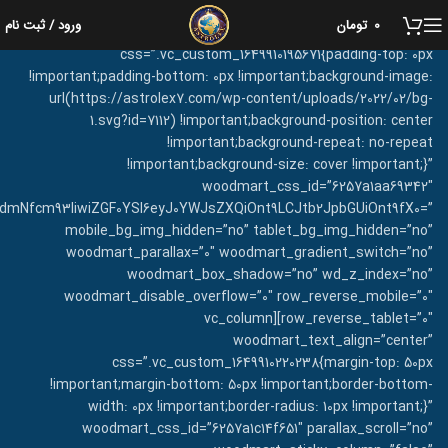
[vc_row full_width=”stretch_row” equal_height=”yes”
0
تومان
ورود / ثبت نام
content_placement=”middle”
css=”.vc_custom_1649910195671{padding-top: 0px
!important;padding-bottom: 0px !important;background-image:
url(https://astrolex7.com/wp-content/uploads/2022/02/bg-
1.svg?id=7112) !important;background-position: center
!important;background-repeat: no-repeat
!important;background-size: cover !important;}”
woodmart_css_id=”6257a1aa69342″
oidmNfcm93IiwiZGF0YSI6eyJ0YWJsZXQiOnt9LCJtb2JpbGUiOnt9fX0=”
mobile_bg_img_hidden=”no” tablet_bg_img_hidden=”no”
woodmart_parallax=”0″ woodmart_gradient_switch=”no”
woodmart_box_shadow=”no” wd_z_index=”no”
woodmart_disable_overflow=”0″ row_reverse_mobile=”0″
row_reverse_tablet=”0″][vc_column
woodmart_text_align=”center”
css=”.vc_custom_1649910220238{margin-top: 50px
!important;margin-bottom: 50px !important;border-bottom-
width: 0px !important;border-radius: 10px !important;}”
woodmart_css_id=”6257a1c14f651″ parallax_scroll=”no”