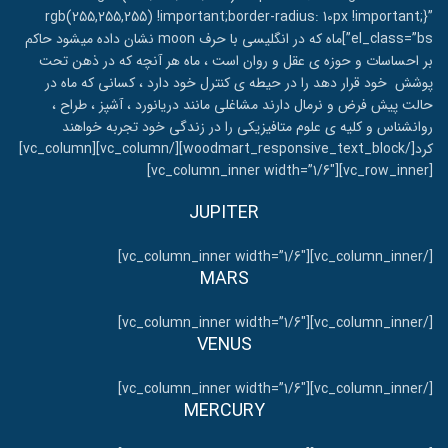
rgb(255,255,255) !important;border-radius: 10px !important;}”
el_class=”bs”]ماه که در انگلیسی با حرف moon نشان داده میشود حاکم
بر احساسات و حوزه ی عقل و روان است ، ماه هر آنچه که در ذهن تحت
پوشش خود قرار دهد را در حیطه ی کنترل خود دارد ، کسانی که ماه در
حالت پیش فرض و نرمال دارند مشاغلی مانند دریانورد ، آشپز ، طراح ،
روانشناس و کلیه ی علوم متافیزیکی را در زندگی خود تجربه خواهند
کرد[/woodmart_responsive_text_block][/vc_column][vc_column]
[vc_row_inner][vc_column_inner width=”1/6″]
JUPITER
[/vc_column_inner][vc_column_inner width=”1/6″]
MARS
[/vc_column_inner][vc_column_inner width=”1/6″]
VENUS
[/vc_column_inner][vc_column_inner width=”1/6″]
MERCURY