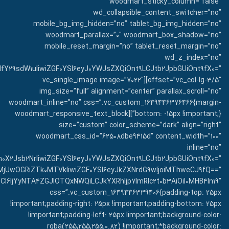
woodmart_sticky_column=”false”
wd_collapsible_content_switcher=”no”
mobile_bg_img_hidden=”no” tablet_bg_img_hidden=”no”
woodmart_parallax=”0″ woodmart_box_shadow=”no”
mobile_reset_margin=”no” tablet_reset_margin=”no”
wd_z_index=”no”
NfY29sdW1uIiwiZGF0YSI6eyJ0YWJsZXQiOnt9LCJtb2JpbGUiOnt9fX0=”
offset=”vc_col-lg-3/5″][vc_single_image image=”7022″
img_size=”full” alignment=”center” parallax_scroll=”no”
woodmart_inline=”no” css=”.vc_custom_1649446376466{margin-
bottom: -15px !important;}”][woodmart_responsive_text_block
size=”custom” color_scheme=”dark” align=”right”
woodmart_css_id=”62508dbe9415d” content_width=”100″
inline=”no”
h0X2Jsb2NrIiwiZGF0YSI6eyJ0YWJsZXQiOnt9LCJtb2JpbGUiOnt9fX0=”
I2MjUwOGRiZTk0MTVkIiwiZGF0YSI6eyJkZXNrdG9wIjoiMThweCJ9fQ==”
CI6IjYyNTA4ZGJlOTQxNWQiLCJkYXRhIjp7ImRlc2t0b3AiOiI0MHB4In19″
css=”.vc_custom_1649446339406{padding-top: 25px
!important;padding-right: 25px !important;padding-bottom: 25px
!important;padding-left: 25px !important;background-color:
rgba(255,255,255,0.82) !important;*background-color: