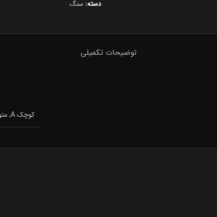
دسته:
سنگ
توضیحات تکمیلی
کوچک A, متوسط B, بزرگ C