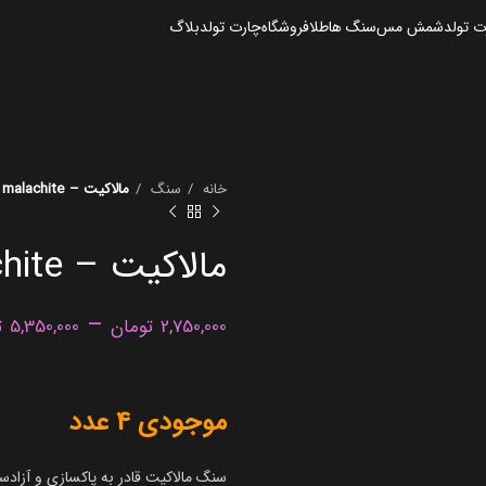
 تولد
شمش مس
سنگ ها
طلا
فروشگاه
چارت تولد
بلاگ
خانه
سنگ
مالاکیت – malachite
مالاکیت – malachite
–
2,750,000
تومان
5,350,000
ت
موجودی 4 عدد
سنگ مالاکیت قادر به پاکسازی و آزاد